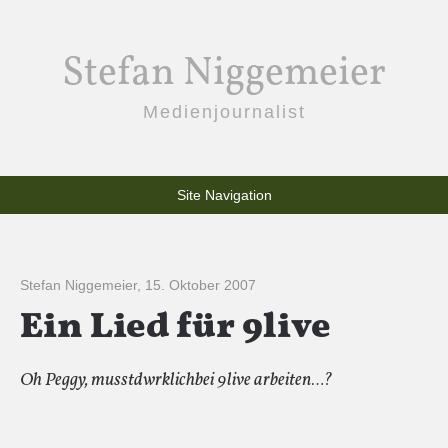
Stefan Niggemeier
Medienjournalist
Site Navigation
Stefan Niggemeier
,
15. Oktober 2007
Ein Lied für 9live
Oh Peggy, musstdwrklichbei 9live arbeiten…?