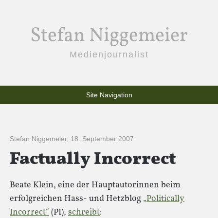
Stefan Niggemeier
Medienjournalist
Site Navigation
Stefan Niggemeier
,
18. September 2007
Factually Incorrect
Beate Klein, eine der Hauptautorinnen beim
erfolgreichen Hass- und Hetzblog
„Politically
Incorrect“
(PI),
schreibt
: