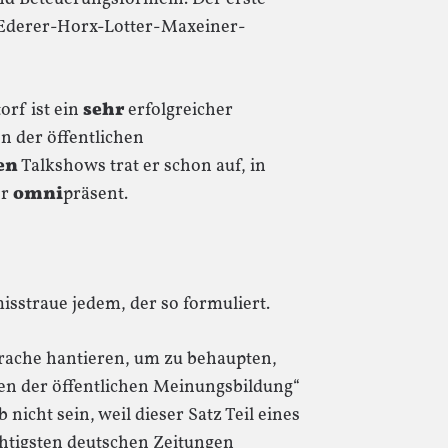
-Ederer-Horx-Lotter-Maxeiner-
rf ist ein
sehr
erfolgreicher
n der öffentlichen
en
Talkshows trat er schon auf, in
er
omni
präsent.
isstraue jedem, der so formuliert.
rache hantieren, um zu behaupten,
len der öffentlichen Meinungsbildung“
 nicht sein, weil dieser Satz Teil eines
ichtigsten deutschen Zeitungen