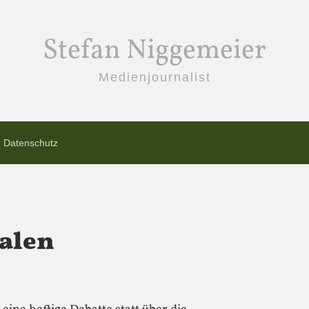
Stefan Niggemeier
Medienjournalist
Datenschutz
talen