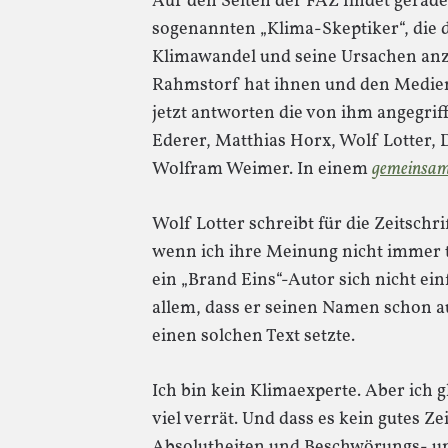
Auf den Seiten der FAZ findet gerade 
sogenannten „Klima-Skeptiker“, die
Klimawandel und seine Ursachen anz
Rahmstorf hat ihnen und den Medi
jetzt antworten die von ihm angegrif
Ederer, Matthias Horx, Wolf Lotter, 
Wolfram Weimer. In einem
gemeinsa
Wolf Lotter schreibt für die Zeitschri
wenn ich ihre Meinung nicht immer te
ein „Brand Eins“-Autor sich nicht ei
allem, dass er seinen Namen schon a
einen solchen Text setzte.
Ich bin kein Klimaexperte. Aber ich g
viel verrät. Und dass es kein gutes Ze
Absolutheiten und Beschwörungs- un