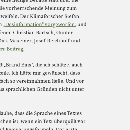
eine heftige Debatte statt über die
 die vorherrschende Meinung zum
weifeln. Der Klimaforscher Stefan
en
„Desinformation“ vorgeworfen
, und
fenen Christian Bartsch, Günter
Dirk Maxeiner, Josef Reichholf und
men
Beitrag
.
ft „Brand Eins“, die ich schätze, auch
ile. Ich hätte mir gewünscht, dass
nfach so vereinnahmen ließe. Und vor
us sprachlichen Gründen nicht unter
laube, dass die Sprache eines Textes
ichen ist, wenn ein Text überquillt vor
d Beteuerungsformeln. Der erste