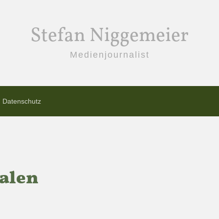
Stefan Niggemeier
Medienjournalist
Datenschutz
talen