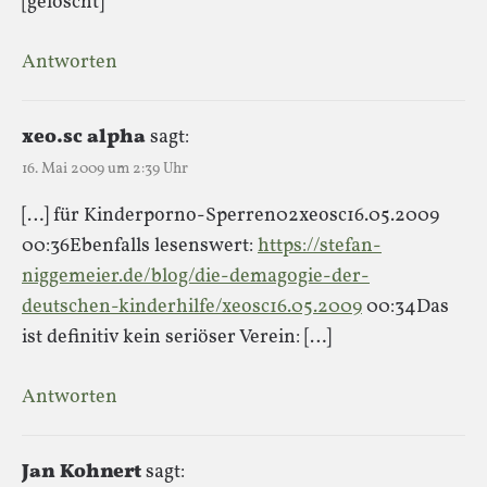
[gelöscht]
Antworten
xeo.sc alpha
sagt:
16. Mai 2009 um 2:39 Uhr
[…] für Kinderporno-Sperren02xeosc16.05.2009
00:36Ebenfalls lesenswert:
https://stefan-
niggemeier.de/blog/die-demagogie-der-
deutschen-kinderhilfe/xeosc16.05.2009
00:34Das
ist definitiv kein seriöser Verein: […]
Antworten
Jan Kohnert
sagt: