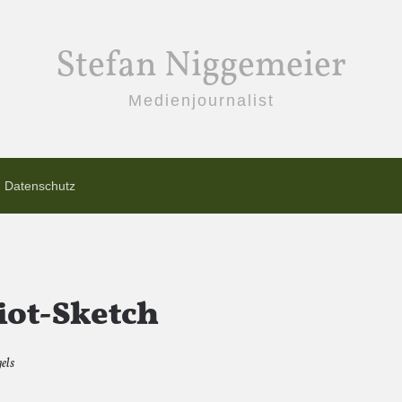
Stefan Niggemeier
Medienjournalist
Datenschutz
riot-Sketch
els