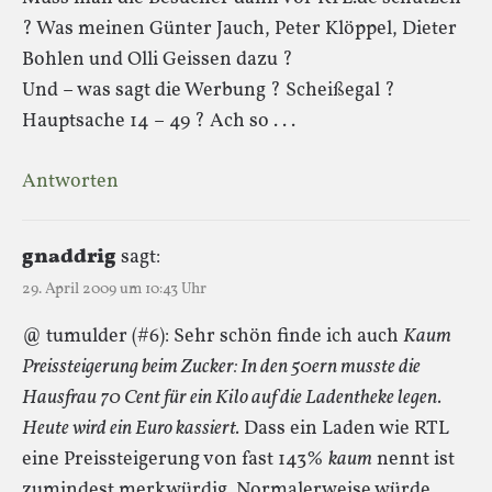
? Was meinen Günter Jauch, Peter Klöppel, Dieter
Bohlen und Olli Geissen dazu ?
Und – was sagt die Werbung ? Scheißegal ?
Hauptsache 14 – 49 ? Ach so . . .
Antworten
gnaddrig
sagt:
29. April 2009 um 10:43 Uhr
@ tumulder (#6): Sehr schön finde ich auch
Kaum
Preissteigerung beim Zucker: In den 50ern musste die
Hausfrau 70 Cent für ein Kilo auf die Ladentheke legen.
Heute wird ein Euro kassiert.
Dass ein Laden wie RTL
eine Preissteigerung von fast 143%
kaum
nennt ist
zumindest merkwürdig. Normalerweise würde