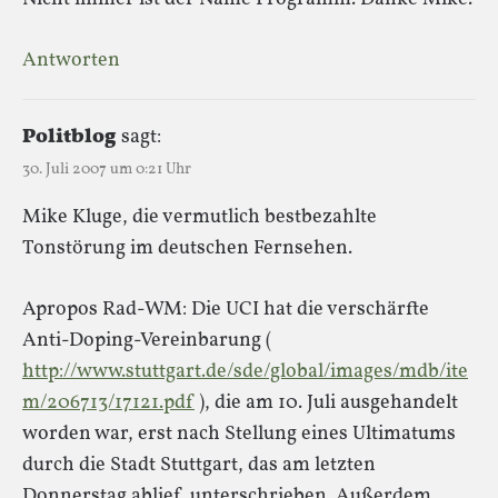
Antworten
Politblog
sagt:
30. Juli 2007 um 0:21 Uhr
Mike Kluge, die vermutlich bestbezahlte
Tonstörung im deutschen Fernsehen.
Apropos Rad-WM: Die UCI hat die verschärfte
Anti-Doping-Vereinbarung (
http://www.stuttgart.de/sde/global/images/mdb/ite
m/206713/17121.pdf
), die am 10. Juli ausgehandelt
worden war, erst nach Stellung eines Ultimatums
durch die Stadt Stuttgart, das am letzten
Donnerstag ablief, unterschrieben. Außerdem