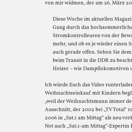
von mir widmen, der am 26. März 200
Diese Woche im aktuellen Magazin 
Gang durch das hochsommerliche
Stromkontrolleuren von der Bewag
mehr, und ob es je wieder einen S
auch gerade offen. Sehen Sie demn
beim Transit in die DDR zu beach
Heizer – wie Dampflokomotiven 
Ich würde Euch das Video runterlade
Weihnachtseinkauf mit Kindern begle
„weil der Weihnachtsmann immer denk
Ausschnitt, der 2002 bei „TV Total“ 
2006 in „Sat.1 am Mittag“ als neu ver
Not auch „Sat.1-am Mittag“-Expertin B