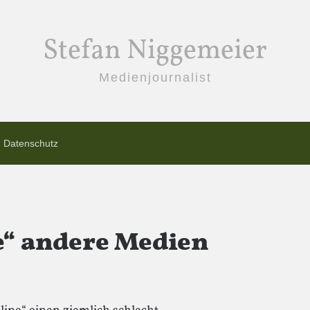
Stefan Niggemeier
Medienjournalist
Datenschutz
e“ andere Medien