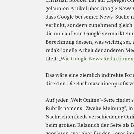
Christian Stöcker hat auf „Spiegel On
gelaunten Artikel über Google News ve
dass Google bei seiner News-Suche 
verlinkt, sondern zunehmend gleich
die nun auf von Google vermarkteten 
Berechnung dessen, was wichtig sei, g
redaktionelle Arbeit der anderen Med
titelt:
„Wie Google News Redaktionen 
Das wäre eine ziemlich indirekte For
direkter. Die Suchmaschinenprofis vo
Auf jeder „Welt Online“-Seite findet 
Rubrik namens „Zweite Meinung“, in 
Nachrichtenfeeds verschiedener Onl
beim großen Relaunch der Seite als Be
gepriesen, war aber für den Leser i