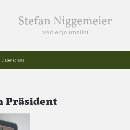
Stefan Niggemeier
Medienjournalist
Datenschutz
n Präsident