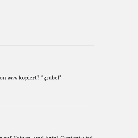
von
wem
kopiert? *grübel*