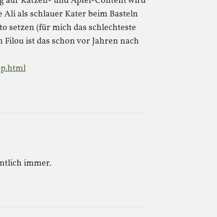
g auf Katzen- und Apfel-Content wird
e Ali als schlauer Kater beim Basteln
to setzen (für mich das schlechteste
lou ist das schon vor Jahren nach
op.html
entlich immer.