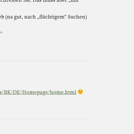
schreiben Sie. Das muss aber „mit“
b (na gut, nach „flüchtigem“ Suchen)
_^
ebs/BK/DE/Homepage/home.html