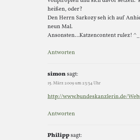
vollpfropfen und sich davor setzen.“ 
heißen, oder?
Den Herrn Sarkozy seh ich auf Anhie
neun Mal.
Ansonsten…Katzencontent rulez! ^
Antworten
simon
sagt:
15. März 2009 um 23:34 Uhr
http://www.bundeskanzlerin.de/W
Antworten
Philipp
sagt: