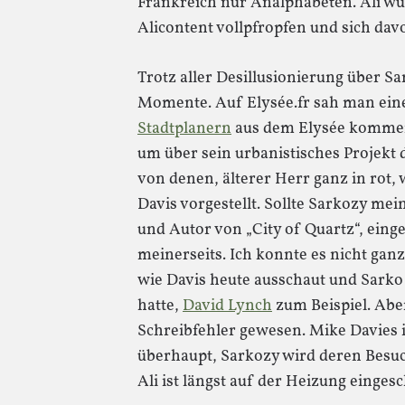
Frankreich nur Analphabeten. Ali w
Alicontent vollpfropfen und sich davo
Trotz aller Desillusionierung über S
Momente. Auf Elysée.fr sah man ei
Stadtplanern
aus dem Elysée kommen.
um über sein urbanistisches Projekt 
von denen, älterer Herr ganz in rot,
Davis vorgestellt. Sollte Sarkozy mei
und Autor von „City of Quartz“, eing
meinerseits. Ich konnte es nicht ganz
wie Davis heute ausschaut und Sarko
hatte,
David Lynch
zum Beispiel. Aber
Schreibfehler gewesen. Mike Davies is
überhaupt, Sarkozy wird deren Besu
Ali ist längst auf der Heizung eingesc