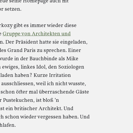
ürde seine Homepage auch mt
r setzen.
arkozy gibt es immer wieder diese
ne
Gruppe von Architekten und
 Der Präsident hatte sie eingeladen,
des Grand Paris zu sprechen. Einer
 wurde in der Bauchbinde als Mike
n ewiges, linkes Idol, den Soziologen
eladen haben? Kurze Irritation
 ausschliessen, weil ich nicht wusste,
 schon öfter mal überraschende Gäste
 Pustekuchen, ist bloß ’n
t ein britischer Architekt. Und
ch schon wieder vergessen haben. Und
hlafen.