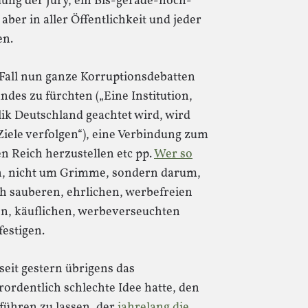
ung der Jury, ein Bis-gerade-noch-
ber in aller Öffentlichkeit und jeder
en.
 Fall nun ganze Korruptionsdebatten
des zu fürchten („Eine Institution,
ik Deutschland geachtet wird, wird
Ziele verfolgen“), eine Verbindung zum
 Reich herzustellen etc pp.
Wer so
ich, nicht um Grimme, sondern darum,
h sauberen, ehrlichen, werbefreien
n, käuflichen, werbeverseuchten
festigen.
seit gestern übrigens das
rdentlich schlechte Idee hatte, den
führen zu lassen, der
jahrelang die