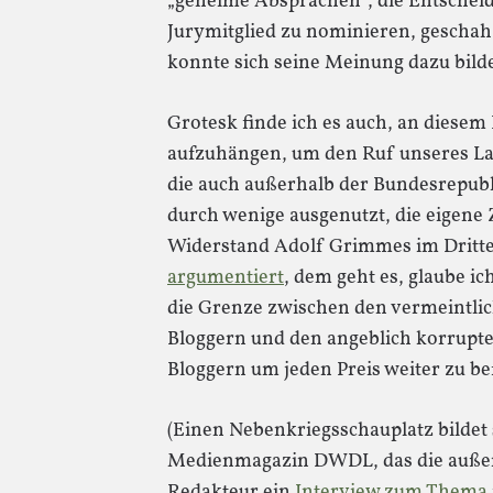
„geheime Absprachen“; die Entscheid
Jurymitglied zu nominieren, geschah a
konnte sich seine Meinung dazu bild
Grotesk finde ich es auch, an diesem
aufzuhängen, um den Ruf unseres Lan
die auch außerhalb der Bundesrepubl
durch wenige ausgenutzt, die eigene 
Widerstand Adolf Grimmes im Dritten
argumentiert
, dem geht es, glaube 
die Grenze zwischen den vermeintlic
Bloggern und den angeblich korrupte
Bloggern um jeden Preis weiter zu be
(Einen Nebenkriegsschauplatz bildet 
Medienmagazin DWDL, das die außero
Redakteur ein
Interview zum Thema