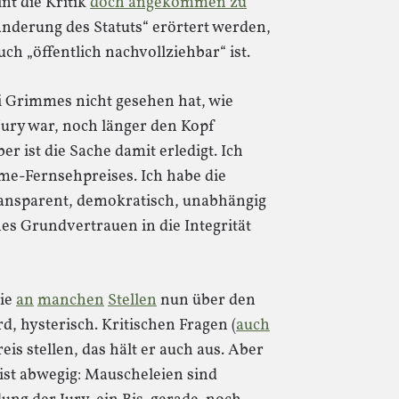
nt die Kritik
doch angekommen zu
„Änderung des Statuts“ erörtert werden,
uch „öffentlich nachvollziehbar“ ist.
 Grimmes nicht gesehen hat, wie
Jury war, noch länger den Kopf
er ist die Sache damit erledigt. Ich
me-Fernsehpreises. Ich habe die
transparent, demokratisch, unabhängig
es Grundvertrauen in die Integrität
wie
an
manchen
Stellen
nun über den
, hysterisch. Kritischen Fragen (
auch
reis stellen, das hält er auch aus. Aber
ist abwegig: Mauscheleien sind