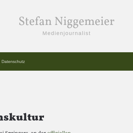
Stefan Niggemeier
Medienjournalist
Datenschutz
skultur