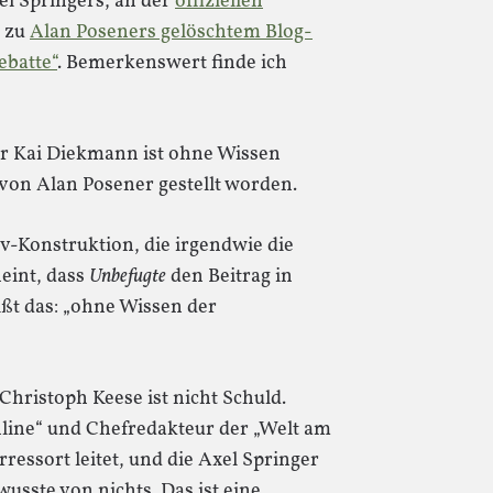
bei Springers, an der
offiziellen
zu
Alan Poseners gelöschtem Blog-
ebatte“
. Bemerkenswert finde ich
er Kai Diekmann ist ohne Wissen
von Alan Posener gestellt worden.
v-Konstruktion, die irgendwie die
eint, dass
Unbefugte
den Beitrag in
ißt das: „ohne Wissen der
Christoph Keese ist nicht Schuld.
nline“ und Chefredakteur der „Welt am
essort leitet, und die Axel Springer
 wusste von nichts. Das ist eine