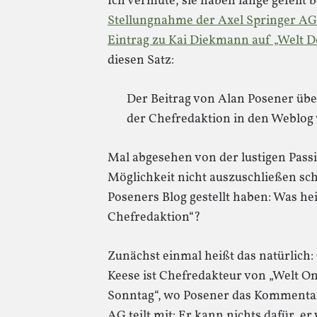
Ich vermute, sie haben lange gefeilt 
Stellungnahme der Axel Springer AG
Eintrag zu Kai Diekmann auf „Welt D
diesen Satz:
Der Beitrag von Alan Posener üb
der Chefredaktion in den Weblog 
Mal abgesehen von der lustigen Passi
Möglichkeit nicht auszuschließen sch
Poseners Blog gestellt haben: Was he
Chefredaktion“?
Zunächst einmal heißt das natürlich: 
Keese ist Chefredakteur von „Welt O
Sonntag“, wo Posener das Kommentarr
AG teilt mit: Er kann nichts dafür, er