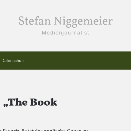
Stefan Niggemeier
Medienjournalist
Datenschutz
: „The Book