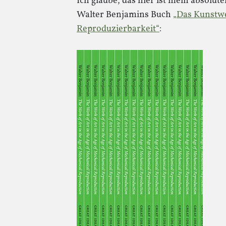
Ich glaube, das hier ist mein absolute
Walter Benjamins Buch
„Das Kunstwe
Reproduzierbarkeit“
: