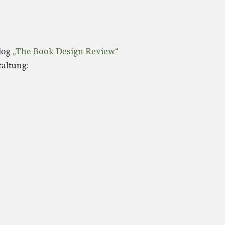
log
„The Book Design Review“
altung: