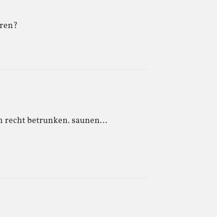
ären?
on recht betrunken. saunen…