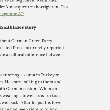
e es zu begrüßen, wenn auch
er konsequent zu korrigieren. Das
nagentur AP
:
railblazer story
y about German Green Party
iated Press incorrectly reported
rate a cultural difference between
 entering a sauna in Turkey to
. He starts talking to them and
 with German custom. When an
wearing a towel, as is Turkish
owel back. After he put his towel
t he had been right to follow