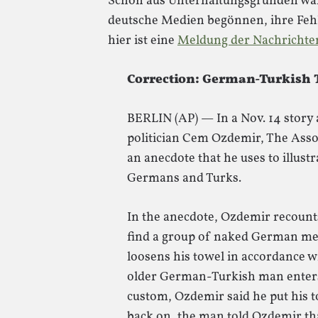
Schon aus Unterhaltungsgründen wär
deutsche Medien begönnen, ihre Fehl
hier ist eine
Meldung der Nachrichte
Correction: German-Turkish T
BERLIN (AP) — In a Nov. 14 stor
politician Cem Ozdemir, The Assoc
an anecdote that he uses to illust
Germans and Turks.
In the anecdote, Ozdemir recounts
find a group of naked German men
loosens his towel in accordance
older German-Turkish man enters 
custom, Ozdemir said he put his t
back on, the man told Ozdemir tha