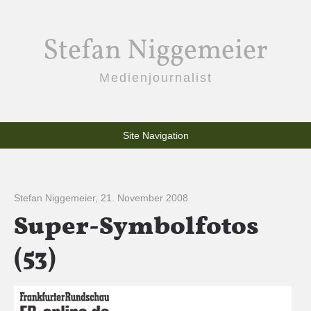
Stefan Niggemeier
Medienjournalist
Site Navigation
Stefan Niggemeier
,
21. November 2008
Super-Symbolfotos
(53)