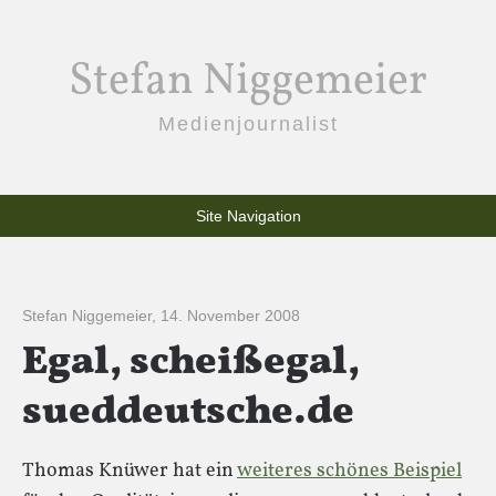
Stefan Niggemeier
Medienjournalist
Site Navigation
Stefan Niggemeier
,
14. November 2008
Egal, scheißegal,
sueddeutsche.de
Thomas Knüwer hat ein
weiteres schönes Beispiel