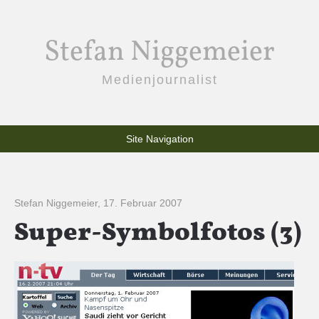
Stefan Niggemeier
Medienjournalist
Site Navigation
Stefan Niggemeier
,
17. Februar 2007
Super-Symbolfotos (3)