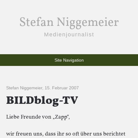
Stefan Niggemeier
Medienjournalist
Site Navigation
Stefan Niggemeier
,
15. Februar 2007
BILDblog-TV
Liebe Freunde von „Zapp“,
wir freuen uns, dass ihr so oft über uns berichtet