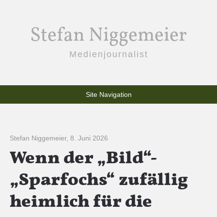
Stefan Niggemeier
Medienjournalist
Site Navigation
Stefan Niggemeier
,
8. Juni 2026
Wenn der „Bild“-
„Sparfochs“ zufällig
heimlich für die