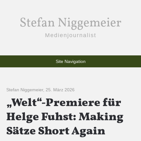
Stefan Niggemeier
Medienjournalist
Site Navigation
Stefan Niggemeier
,
25. März 2026
„Welt“-Premiere für
Helge Fuhst: Making
Sätze Short Again