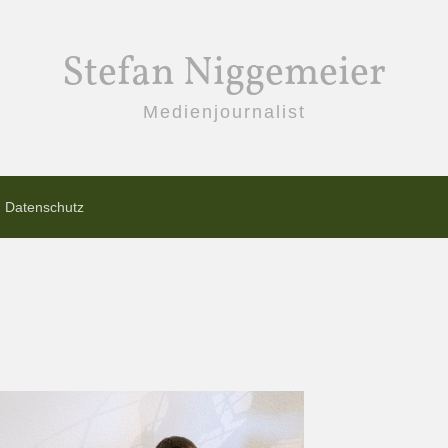
Stefan Niggemeier
Medienjournalist
Datenschutz