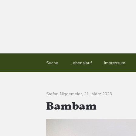
Suche
Lebenslauf
Impressum
Stefan Niggemeier
,
21. März 2023
Bambam