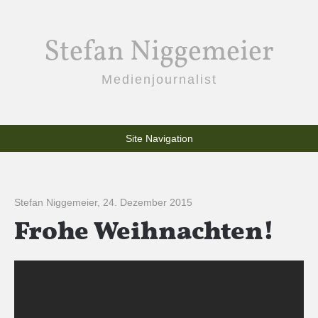
Stefan Niggemeier
Medienjournalist
Site Navigation
Stefan Niggemeier
,
24. Dezember 2015
Frohe Weihnachten!