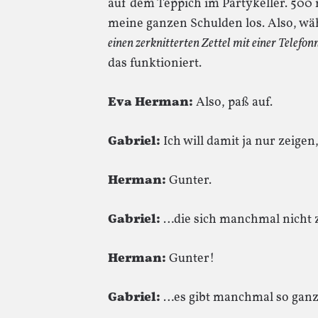
auf dem Teppich im Partykeller. 500 
meine ganzen Schulden los. Also, wä
einen zerknitterten Zettel mit einer Telef
das funktioniert.
Eva Herman:
Also, paß auf.
Gabriel:
Ich will damit ja nur zeigen
Herman:
Gunter.
Gabriel:
…die sich manchmal nicht 
Herman:
Gunter!
Gabriel:
…es gibt manchmal so ganz