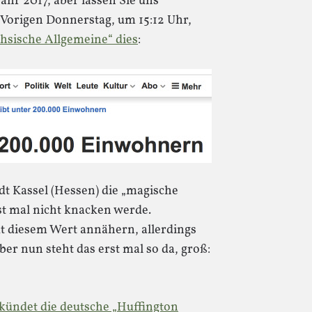
Jahr 2017, aber lassen Sie uns
 Vorigen Donnerstag, um 15:12 Uhr,
hsische Allgemeine“ dies
:
adt Kassel (Hessen) die „magische
 mal nicht knacken werde.
dt diesem Wert annähern, allerdings
er nun steht das erst mal so da, groß:
kündet die deutsche „Huffington