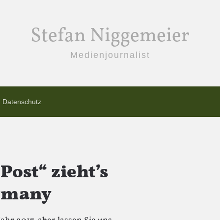
Stefan Niggemeier
Medienjournalist
Datenschutz
Post“ zieht’s
ermany