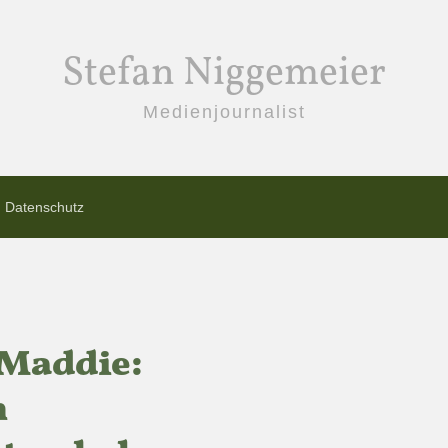
Stefan Niggemeier
Medienjournalist
Datenschutz
Maddie:
m