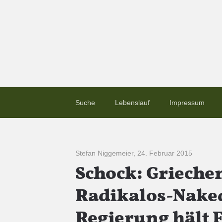
Suche
Lebenslauf
Impressum
Stefan Niggemeier
,
24. Februar 2015
Schock: Grieche
Radikalos-Nake
Regierung hält F