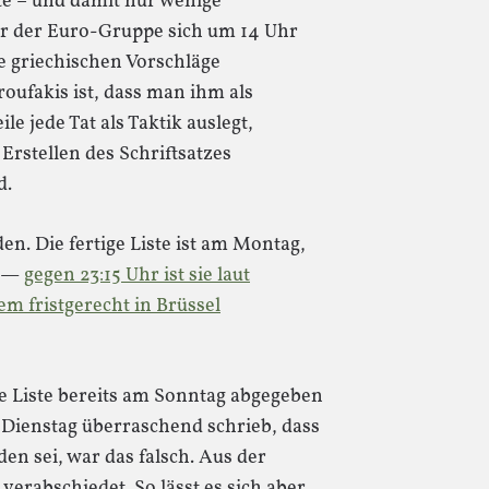
te – und damit nur wenige
er der Euro-Gruppe sich um 14 Uhr
 griechischen Vorschläge
oufakis ist, dass man ihm als
le jede Tat als Taktik auslegt,
Erstellen des Schriftsatzes
d.
en. Die fertige Liste ist am Montag,
n —
gegen 23:15 Uhr ist sie laut
m fristgerecht in Brüssel
e Liste bereits am Sonntag abgegeben
m Dienstag überraschend schrieb, dass
n sei, war das falsch. Aus der
 verabschiedet. So lässt es sich aber