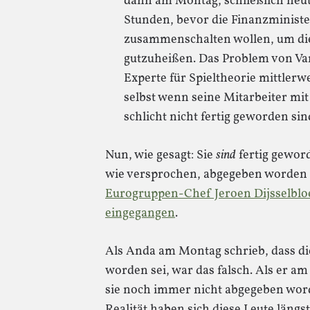
dann am Montag, schließlich heu
Stunden, bevor die Finanzminist
zusammenschalten wollen, um die
gutzuheißen. Das Problem von Var
Experte für Spieltheorie mittlerwei
selbst wenn seine Mitarbeiter mit 
schlicht nicht fertig geworden sin
Nun, wie gesagt: Sie
sind
fertig geword
wie versprochen, abgegeben worde
Eurogruppen-Chef Jeroen Dijsselbloe
eingegangen
.
Als Anda am Montag schrieb, dass di
worden sei, war das falsch. Als er a
sie noch immer nicht abgegeben worde
Realität haben sich diese Leute längst