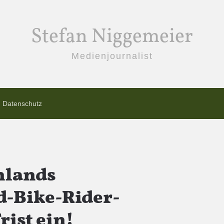
Stefan Niggemeier
Medienjournalist
Datenschutz
nlands
d-Bike-Rider-
rist ein!