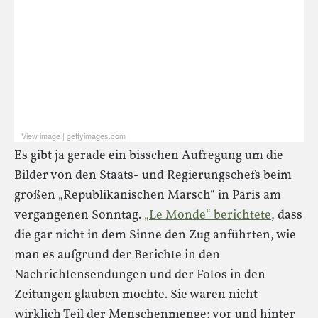
View image
|
gettyimages.com
Sie sehen gerade einen Platzhalterinhalt von
Standard
.
Es gibt ja gerade ein bisschen Aufregung um die
Um auf den eigentlichen Inhalt zuzugreifen, klicken Sie auf
den Button unten. Bitte beachten Sie, dass dabei Daten an
Bilder von den Staats- und Regierungschefs beim
Drittanbieter weitergegeben werden.
großen „Republikanischen Marsch“ in Paris am
vergangenen Sonntag.
„Le Monde“ berichtete
, dass
Inhalt entsperren
die gar nicht in dem Sinne den Zug anführten, wie
Weitere Informationen
man es aufgrund der Berichte in den
Nachrichtensendungen und der Fotos in den
Zeitungen glauben mochte. Sie waren nicht
wirklich Teil der Menschenmenge; vor und hinter