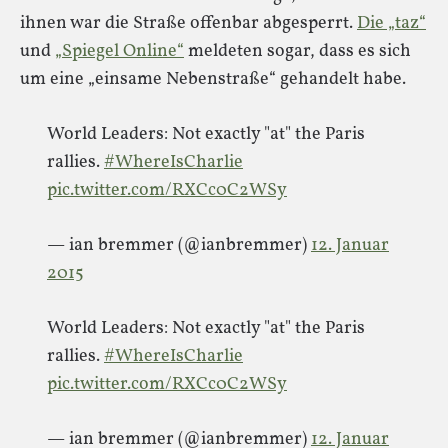
ihnen war die Straße offenbar abgesperrt.
Die „taz“
und
„Spiegel Online“
meldeten sogar, dass es sich
um eine „einsame Nebenstraße“ gehandelt habe.
World Leaders: Not exactly "at" the Paris
rallies.
#WhereIsCharlie
pic.twitter.com/RXCc0C2WSy
— ian bremmer (@ianbremmer)
12. Januar
2015
World Leaders: Not exactly "at" the Paris
rallies.
#WhereIsCharlie
pic.twitter.com/RXCc0C2WSy
— ian bremmer (@ianbremmer)
12. Januar