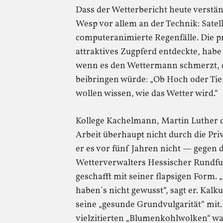
Dass der Wetterbericht heute verständ
Wesp vor allem an der Technik: Satel
computeranimierte Regenfälle. Die pr
attraktives Zugpferd entdeckte, habe
wenn es den Wettermann schmerzt, 
beibringen würde: „Ob Hoch oder Tief 
wollen wissen, wie das Wetter wird.“
Kollege Kachelmann, Martin Luther d
Arbeit überhaupt nicht durch die Pri
er es vor fünf Jahren nicht — gegen
Wetterverwalters Hessischer Rundfun
geschafft mit seiner flapsigen Form. 
haben`s nicht gewusst“, sagt er. Kalku
seine „gesunde Grundvulgarität“ mit.
vielzitierten „Blumenkohlwolken“ w