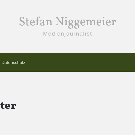
Stefan Niggemeier
Medienjournalist
Datenschutz
ter