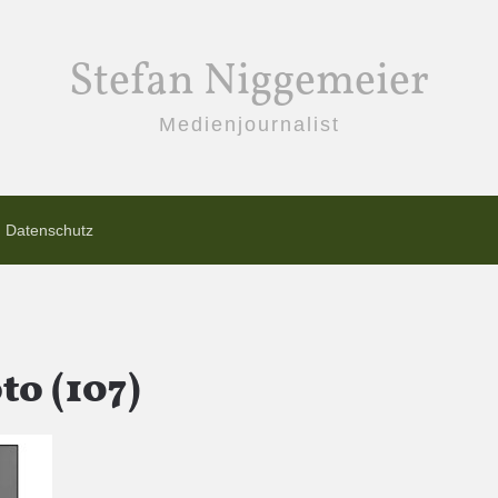
Stefan Niggemeier
Medienjournalist
Datenschutz
o (107)