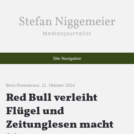
Stefan Niggemeier
Medienjournalist
Site Navigation
Boris Rosenkranz
,
11. Oktober 2014
Red Bull verleiht
Flügel und
Zeitunglesen macht