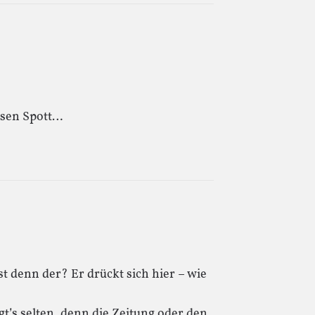
ösen Spott…
 denn der? Er drückt sich hier – wie
gt’s selten, denn die Zeitung oder den