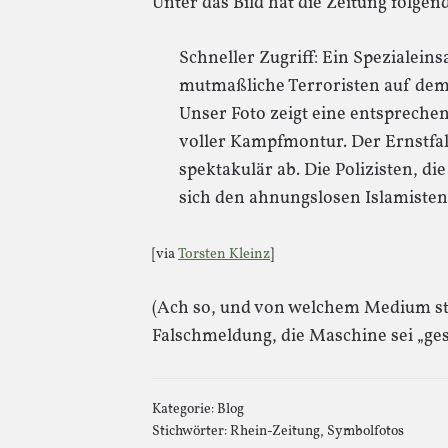
Unter das Bild hat die Zeitung folgen
Schneller Zugriff: Ein Spezialei
mutmaßliche Terroristen auf dem
Unser Foto zeigt eine entsprechen
voller Kampfmontur. Der Ernstfall
spektakulär ab. Die Polizisten, di
sich den ahnungslosen Islamisten 
[via
Torsten Kleinz
]
(Ach so, und von welchem Medium s
Falschmeldung, die Maschine sei „g
Kategorie:
Blog
Stichwörter:
Rhein-Zeitung
,
Symbolfotos