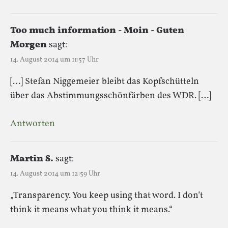
Too much information - Moin - Guten
Morgen
sagt:
14. August 2014 um 11:57 Uhr
[…] Ste­fan Nig­ge­meier bleibt das Kopf­schüt­teln
über das Abstim­mungs­schön­fär­ben des WDR. […]
Antworten
Martin S.
sagt:
14. August 2014 um 12:59 Uhr
„Transparency. You keep using that word. I don’t
think it means what you think it means.“