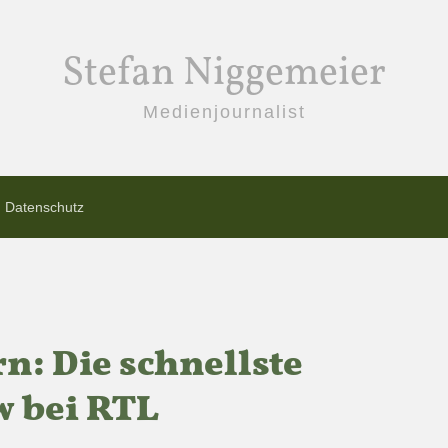
Stefan Niggemeier
Medienjournalist
Datenschutz
rn: Die schnellste
w bei RTL