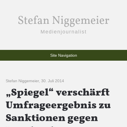
Stefan Niggemeier
Medienjournalist
Site Navigation
Stefan Niggemeier
,
30. Juli 2014
„Spiegel“ verschärft
Umfrageergebnis zu
Sanktionen gegen