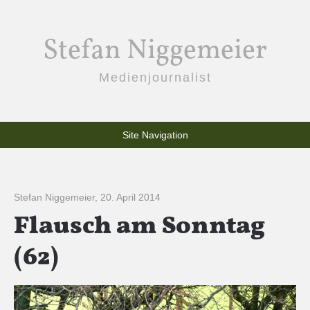
Stefan Niggemeier
Medienjournalist
Site Navigation
Stefan Niggemeier
,
20. April 2014
Flausch am Sonntag
(62)