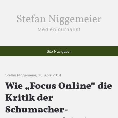
Stefan Niggemeier
Medienjournalist
Site Navigation
Stefan Niggemeier
,
13. April 2014
Wie „Focus Online“ die
Kritik der
Schumacher-