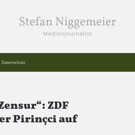
Stefan Niggemeier
Medienjournalist
Datenschutz
ensur“: ZDF
r Pirinçci auf