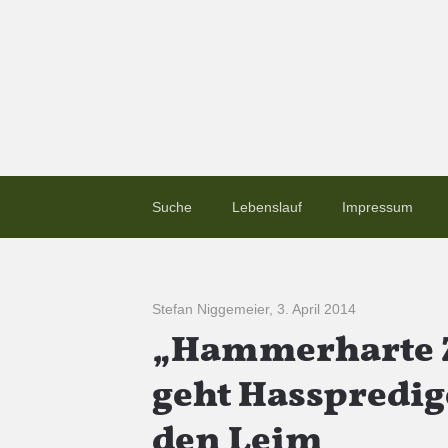
Suche
Lebenslauf
Impressum
Stefan Niggemeier
,
3. April 2014
„Hammerharte Z
geht Hasspredige
den Leim