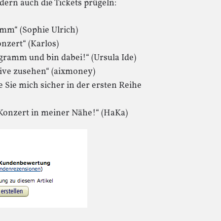
ndern auch die Tickets prügeln:
amm“ (Sophie Ulrich)
onzert“ (Karlos)
gramm und bin dabei!“ (Ursula Ide)
live zusehen“ (aixmoney)
 Sie mich sicher in der ersten Reihe
 Konzert in meiner Nähe!“ (HaKa)