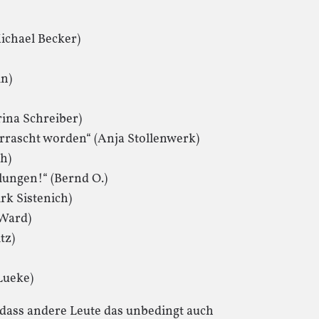
Michael Becker)
in)
rina Schreiber)
errascht worden“ (Anja Stollenwerk)
ch)
lungen!“ (Bernd O.)
rk Sistenich)
 Ward)
tz)
Lueke)
 dass andere Leute das unbedingt auch