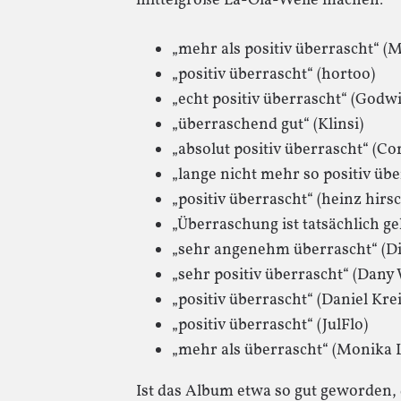
mittelgroße La-Ola-Welle machen:
„mehr als positiv überrascht“ (
„positiv überrascht“ (hortoo)
„echt positiv überrascht“ (Godw
„überraschend gut“ (Klinsi)
„absolut positiv überrascht“ (Co
„lange nicht mehr so positiv üb
„positiv überrascht“ (heinz hirs
„Überraschung ist tatsächlich ge
„sehr angenehm überrascht“ (Di
„sehr positiv überrascht“ (Dany
„positiv überrascht“ (Daniel Krei
„positiv überrascht“ (JulFlo)
„mehr als überrascht“ (Monika 
Ist das Album etwa so gut geworden,