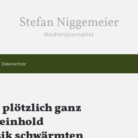
Stefan Niggemeier
Medienjournalist
Datenschutz
plötzlich ganz
Reinhold
ik schwärmten