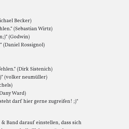
ichael Becker)
len.“ (Sebastian Wirtz)
n;)“ (Godwin)
“ (Daniel Rossignol)
hlen.“ (Dirk Sistenich)
“ (volker neumüller)
chels)
(Dany Ward)
eht darf hier gerne zugreifen! ;)“
 Band darauf einstellen, dass sich