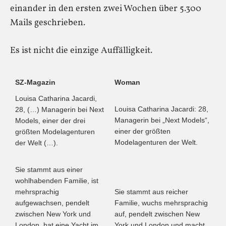
einander in den ersten zwei Wochen über 5.300
Mails geschrieben.
Es ist nicht die einzige Auffälligkeit.
SZ-Magazin
Woman
Louisa Catharina Jacardi,
Louisa Catharina Jacardi: 28,
28, (…) Managerin bei Next
Managerin bei „Next Models“,
Models, einer der drei
einer der größten
größten Modelagenturen
Modelagenturen der Welt.
der Welt (…).
Sie stammt aus einer
wohlhabenden Familie, ist
mehrsprachig
Sie stammt aus reicher
aufgewachsen, pendelt
Familie, wuchs mehrsprachig
zwischen New York und
auf, pendelt zwischen New
London, hat eine Yacht im
York und London und macht