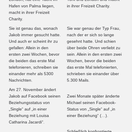
Hafen von Palma liegen,
in ihrer Freizeit Charity.
macht in ihrer Freizeit
Charity.
Sie ist genau das, wonach
Sie war genau der Typ Frau,
Jakob immer gesucht hatte.
nach der er sich so lange
Und auch er scheint ihr zu
gesehnt hatte. Und schien
gefallen: Allein in den
über beide Ohren verliebt zu
ersten zwei Wochen, bevor
sein. Allein in den ersten zwei
die beiden das erste Mal
Wochen, bevor die beiden
telefonieren, schreiben sie
das erste Mal telefonierten,
einander mehr als 5300
schrieben sie einander über
Nachrichten.
5.300 Mails.
Am 27. November ändert
Jakob auf Facebook seinen
Zwei Monate später änderte
Beziehungsstatus von
Michael seinen Facebook-
„Single“ auf „in einer
Status von „Single“ auf „in
Beziehung mit Louisa
einer Beziehung“ (…).
Catharina Jacardi“.
Schließlich konfrontierte