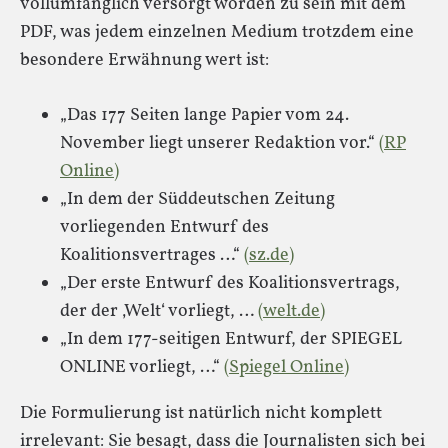
vollumfänglich versorgt worden zu sein mit dem
PDF, was jedem einzelnen Medium trotzdem eine
besondere Erwähnung wert ist:
„Das 177 Seiten lange Papier vom 24.
November liegt unserer Redaktion vor.“
(RP
Online)
„In dem der Süddeutschen Zeitung
vorliegenden Entwurf des
Koalitionsvertrages …“
(sz.de)
„Der erste Entwurf des Koalitionsvertrags,
der der ‚Welt‘ vorliegt, …
(welt.de)
„In dem 177-seitigen Entwurf, der SPIEGEL
ONLINE vorliegt, …“
(Spiegel Online)
Die Formulierung ist natürlich nicht komplett
irrelevant: Sie besagt, dass die Journalisten sich bei