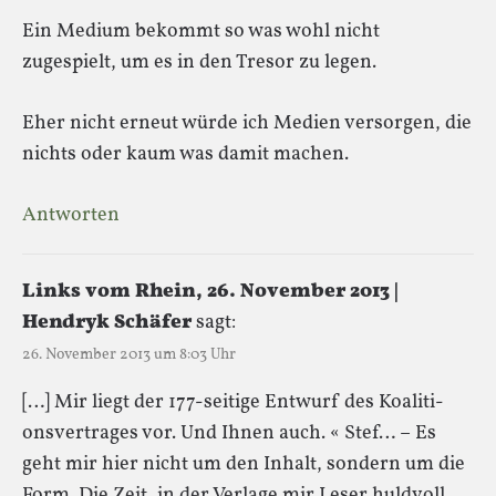
Ein Medium bekommt so was wohl nicht
zugespielt, um es in den Tresor zu legen.
Eher nicht erneut würde ich Medien versorgen, die
nichts oder kaum was damit machen.
Antworten
Links vom Rhein, 26. November 2013 |
Hendryk Schäfer
sagt:
26. November 2013 um 8:03 Uhr
[…] Mir liegt der 177-seitige Ent­wurf des Koali­ti­
ons­ver­tra­ges vor. Und Ihnen auch. « Ste­f… – Es
geht mir hier nicht um den Inhalt, son­dern um die
Form. Die Zeit, in der Ver­lage mir Leser huld­voll