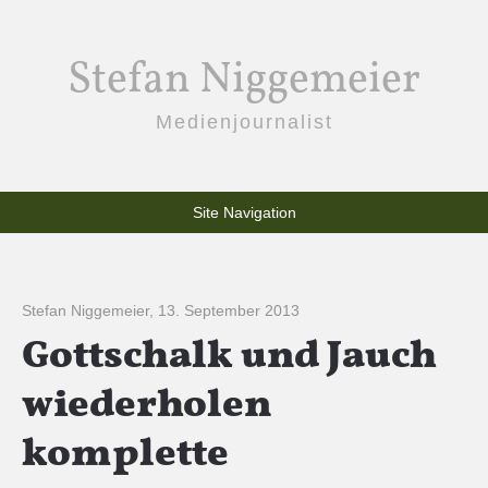
Stefan Niggemeier
Medienjournalist
Site Navigation
Stefan Niggemeier
,
13. September 2013
Gottschalk und Jauch
wiederholen
komplette