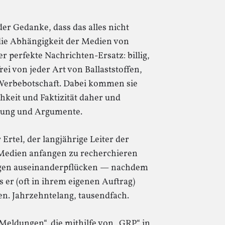
der Gedanke, dass das alles nicht
ie Abhängigkeit der Medien von
r perfekte Nachrichten-Ersatz: billig,
rei von jeder Art von Ballaststoffen,
 Werbebotschaft. Dabei kommen sie
hkeit und Faktizität daher und
uung und Argumente.
rtel, der langjährige Leiter der
e Medien anfangen zu recherchieren
gen auseinanderpflücken — nachdem
s er (oft in ihrem eigenen Auftrag)
en. Jahrzehntelang, tausendfach.
„Meldungen“, die mithilfe von „GRP“ in