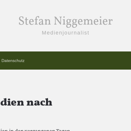
Stefan Niggemeier
Medienjournalist
Datenschutz
edien nach