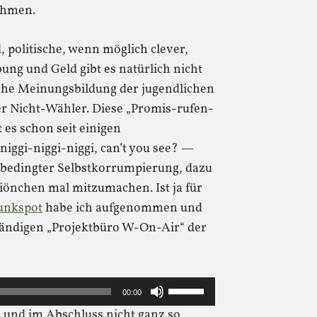
ehmen.
, politische, wenn möglich clever,
bung und Geld gibt es natürlich nicht
tische Meinungsbildung der jugendlichen
r Nicht-Wähler. Diese „Promis-rufen-
es schon seit einigen
iggi-niggi-niggi, can’t you see? —
tsbedingter Selbstkorrumpierung, dazu
iönchen mal mitzumachen. Ist ja für
unkspot
habe ich aufgenommen und
tändigen „Projektbüro W-On-Air“ der
Pfeiltasten
00:00
Hoch/Runter
s und im Abschluss nicht ganz so