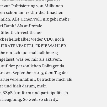
benutzen,
t zur Politisierung von Millionen
um
den schon um 17 Uhr dichtmachen
die
mich: Alle Urnen voll, nix geht mehr
Lautstärke
i Dank! Als auf totale
zu
 öffentlich-rechtlicher
regeln.
icherheitshalber weder CDU, noch
D, PIRATENPARTEI, FREIE WÄHLER
e einfach nur mal halbherzig
efasst, was bei mir als aktivem,
o auf der persönlichen Politagenda
 Am 22. September 2013, dem Tag der
artei vereinnahmt, betrachte mich als
r und hielt darum, mein
g BZpB-konform und parteipolitisch
erleugnung. So weit, so charity.