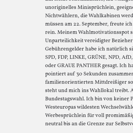
unoriginelles Minisprüchlein, geeigne
Nichtwählern, die Wahlkabinen wer
müssen am 22. September, freute ich 
rein. Meinem Wahlmotivationsspot se
Unparteilichkeit vereidigter Bezieher
Gebührengelder habe ich natürlich s
SPD, FDP, LINKE, GRÜNE, NPD, Af
oder GRAUE PANTHER gesagt. Ich hab
pointiert auf 30 Sekunden zusammeng
familienorientierten Mittdreißiger s
steht und mich ins Wahllokal treibt.
Bundestagswahl. Ich bin von keiner P
Westeuropas wildesten Wechselwähle
Werbesprüchlein für voll promimäßi
neutral bis an die Grenze zur Selbstv