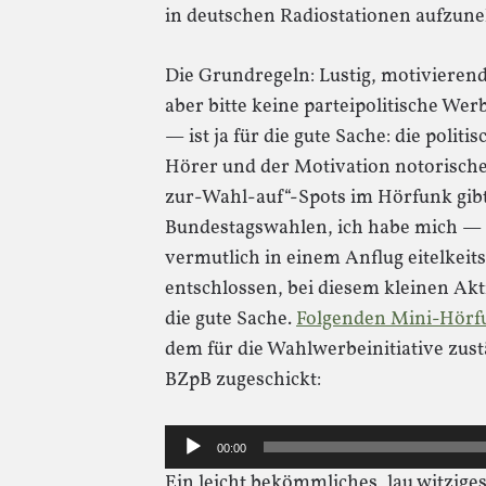
in deutschen Radiostationen aufzun
Die Grundregeln: Lustig, motivierend
aber bitte keine parteipolitische Wer
— ist ja für die gute Sache: die poli
Hörer und der Motivation notorische
zur-Wahl-auf“-Spots im Hörfunk gibt 
Bundestagswahlen, ich habe mich — n
vermutlich in einem Anflug eitelkei
entschlossen, bei diesem kleinen Akt
die gute Sache.
Folgenden Mini-Hörf
dem für die Wahlwerbeinitiative zus
BZpB zugeschickt:
Audio-
00:00
Player
Ein leicht bekömmliches, lau witzige