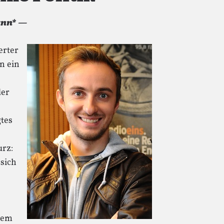
ann* —
erter
n ein
der
tes
urz:
 sich
nem