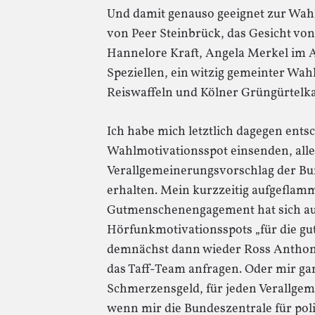
Und damit genauso geeignet zur Wah
von Peer Steinbrück, das Gesicht von 
Hannelore Kraft, Angela Merkel im 
Speziellen, ein witzig gemeinter Wah
Reiswaffeln und Kölner Grüngürtelk
Ich habe mich letztlich dagegen ents
Wahlmotivationsspot einsenden, alle
Verallgemeinerungsvorschlag der Bun
erhalten. Mein kurzzeitig aufgeflamm
Gutmenschenengagement hat sich auc
Hörfunkmotivationsspots „für die gut
demnächst dann wieder Ross Anthon
das Taff-Team anfragen. Oder mir gan
Schmerzensgeld, für jeden Verallgem
wenn mir die Bundeszentrale für poli