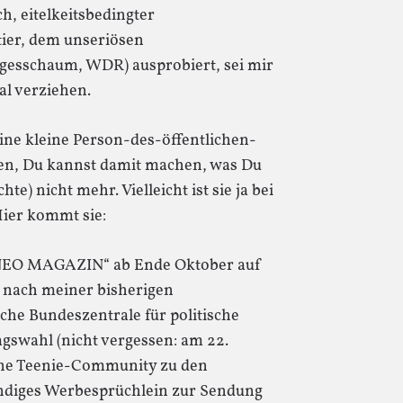
, eitelkeitsbedingter
ier, dem unseriösen
agesschaum, WDR) ausprobiert, sei mir
l verziehen.
eine kleine Person-des-öffentlichen-
en, Du kannst damit machen, was Du
te) nicht mehr. Vielleicht ist sie ja bei
Hier kommt sie:
 „NEO MAGAZIN“ ab Ende Oktober auf
r nach meiner bisherigen
che Bundeszentrale für politische
gswahl (nicht vergessen: am 22.
sene Teenie-Community zu den
ndiges Werbesprüchlein zur Sendung