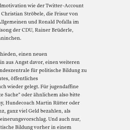
lmotivation wie der Twitter-Account
Christian Ströbele, die Frisur von
Allgemeinen und Ronald Pofalla im
lsong der CDU, Rainer Brüderle,
aninchen.
chieden, einen neuen
in aus Angst davor, einen weiteren
deszentrale für politische Bildung zu
tes, öffentliches
h wieder gelegt. Für jugendaffine
e Sache“ oder ähnlichem also bitte
y, Hundecoach Martin Rütter oder
z, ganz viel Geld bezahlen, als
einerungsvorschlag. Und auch nur,
tische Bildung vorher in einem