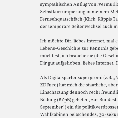
sympathischen Anflug von, vermutlich
Selbstkorrumpierung in meinem Met
Fernsehquatschfach (Klick: Küppis T
der temporäre Seitenwechsel auch ma
Ich möchte Dir, liebes Internet, mal 
Lebens-Geschichte zur Kenntnis geb
möchtest, ich brauche sie (die Geschich
Dir gut aufgehoben, liebes Internet. 
Als Digitalspartensuperpromi (z.B.
ZDFneo) hat mich die staatliche, abe
Einschätzung dennoch recht freundli
Bildung (BZpB) gebeten, zur Bundesta
September!) ein die politikverdros
Wahlkabinen peitschendes, 30-sekü