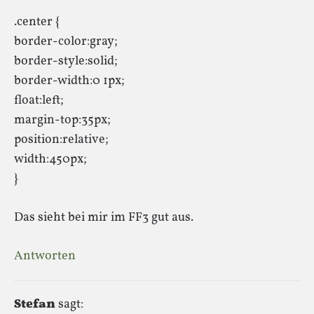
.center {
border-color:gray;
border-style:solid;
border-width:0 1px;
float:left;
margin-top:35px;
position:relative;
width:450px;
}
Das sieht bei mir im FF3 gut aus.
Antworten
Stefan
sagt: