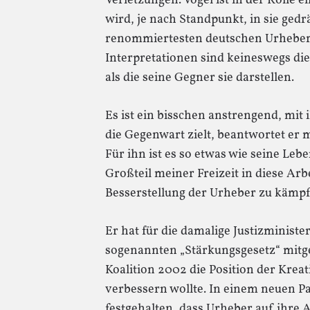
Verletzungen. Vogel ist in der Rolle
wird, je nach Standpunkt, in sie gedr
renommiertesten deutschen Urheberr
Interpretationen sind keineswegs d
als die seine Gegner sie darstellen.
Es ist ein bisschen anstrengend, mit 
die Gegenwart zielt, beantwortet er 
Für ihn ist es so etwas wie seine Le
Großteil meiner Freizeit in diese Arbe
Besserstellung der Urheber zu kämpf
Er hat für die damalige Justizminis
sogenannten „Stärkungsgesetz“ mitge
Koalition 2002 die Position der Kre
verbessern wollte. In einem neuen P
festgehalten, dass Urheber auf ihre