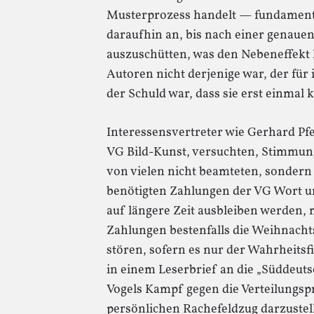
Musterprozess handelt — fundamenta
daraufhin an, bis nach einer genaue
auszuschütten, was den Nebeneffekt h
Autoren nicht derjenige war, der für 
der Schuld war, dass sie erst einmal
Interessensvertreter wie Gerhard Pfe
VG Bild-Kunst, versuchten, Stimmung
von vielen nicht beamteten, sondern
benötigten Zahlungen der VG Wort un
auf längere Zeit ausbleiben werden, m
Zahlungen bestenfalls die Weihnachts
stören, sofern es nur der Wahrheitsf
in einem Leserbrief an die „Süddeuts
Vogels Kampf gegen die Verteilungspr
persönlichen Rachefeldzug darzustel