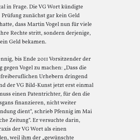
l in Frage. Die VG Wort kündigte
n Prüfung zunächst gar kein Geld
atte, dass Martin Vogel nun für viele
ihre Rechte stritt, sondern derjenige,
 kein Geld bekamen.
nnig, bis Ende 2011 Vorsitzender der
 gegen Vogel zu machen: „Dass die
 freiberuflichen Urhebern dringend
d der VG Bild-Kunst jetzt erst einmal
uss einen Patentrichter, für den die
gans finanzieren, nicht weiter
indung dient“, schrieb Pfennig im Mai
che Zeitung“. Er versuchte darin,
axis der VG Wort als einen
len, weil ihm der „gewünschte