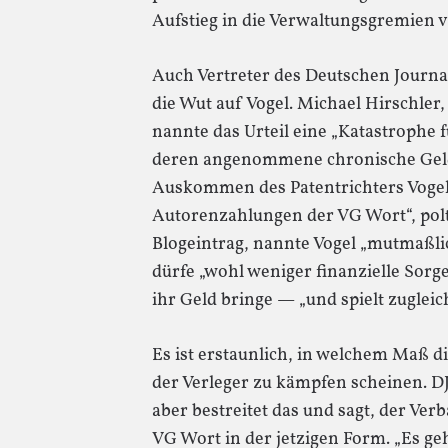
Aufstieg in die Verwaltungsgremien ve
Auch Vertreter des Deutschen Journa
die Wut auf Vogel. Michael Hirschler,
nannte das Urteil eine „Katastrophe fü
deren angenommene chronische Geld
Auskommen des Patentrichters Vogel a
Autorenzahlungen der VG Wort“, polt
Blogeintrag, nannte Vogel „mutmaßli
dürfe „wohl weniger finanzielle Sorg
ihr Geld bringe — „und spielt zuglei
Es ist erstaunlich, in welchem Maß d
der Verleger zu kämpfen scheinen. D
aber bestreitet das und sagt, der Ver
VG Wort in der jetzigen Form. „Es ge