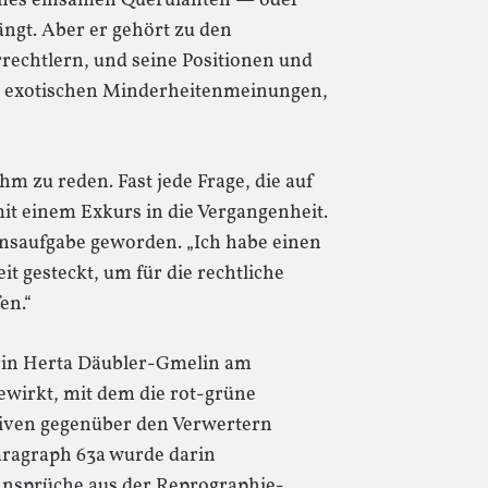
 eines einsamen Querulanten — oder
ängt. Aber er gehört zu den
echtlern, und seine Positionen und
ie exotischen Minderheitenmeinungen,
ihm zu reden. Fast jede Frage, die auf
mit einem Exkurs in die Vergangenheit.
bensaufgabe geworden. „Ich habe einen
it gesteckt, um für die rechtliche
en.“
terin Herta Däubler-Gmelin am
wirkt, mit dem die rot-grüne
ativen gegenüber den Verwertern
aragraph 63a wurde darin
 Ansprüche aus der Reprographie-