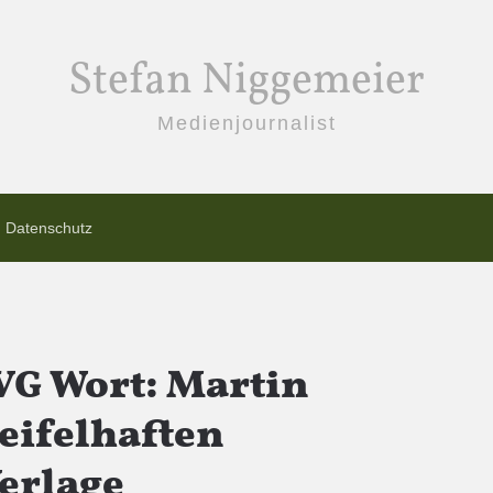
Stefan Niggemeier
Medienjournalist
Datenschutz
 VG Wort: Martin
weifelhaften
erlage