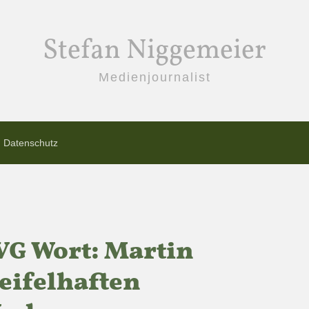
Stefan Niggemeier
Medienjournalist
Datenschutz
 VG Wort: Martin
weifelhaften