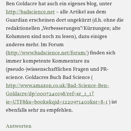
Ben Goldacre hat auch ein eigenes blog, unter
http://badscience.net
– alle Artikel aus dem
Guardian erscheinen dort ungekürzt (d.h. ohne die
redaktionellen „Verbesserungen“/Kürzungen; alte
Kolumnen sind noch zu lesen), dazu einiges
anderes mehr. Im Forum
(
http://www.badscience.net/forum/
) finden sich
immer kompetente Kommentare zu
(pseudo-)wissenschaftlichen Fragen und PR-
science. Goldacres Buch Bad Science (
http://www.amazon.co.uk/Bad-Science-Ben-
Goldacre/dp/0007240198/ref=sr_1_1?
ie=UTF8&s=books&qid=1220971401&sr=8-1
) ist
ebenfalls sehr zu empfehlen.
Antworten