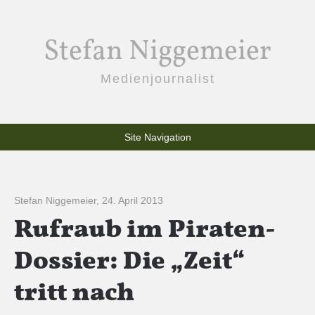
Stefan Niggemeier
Medienjournalist
Site Navigation
Stefan Niggemeier
,
24. April 2013
Rufraub im Piraten-
Dossier: Die „Zeit“
tritt nach