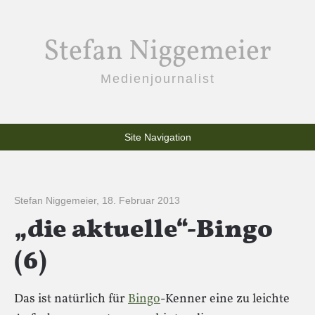
Stefan Niggemeier
Medienjournalist
Site Navigation
Stefan Niggemeier
,
18. Februar 2013
„die aktuelle“-Bingo
(6)
Das ist natürlich für
Bingo
-Kenner eine zu leichte